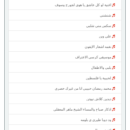
اغنية لو كل عاشق يا هوي لجورج وسوف
شنشني
سكس منى شلبي
على وين
نغمه اشعار الايفون
موسيقي كرسي الاعتراف
بلبي والاطفال
لحبيبة يا فلسطين
محمد رمضان حبيبي انا من غيرك حصري
ديدين كلاش نيوتن
اذكار صباح والمساء الشيخ ماهر المعقلي
ود دوبا طيري ي بلومه
اغنية بيت الروبي