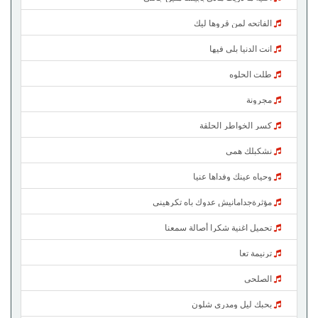
الفاتحه لمن قروها ليك
انت الدنيا بلي فيها
طلت الحلوه
مجرونة
كسر الخواطر الحلقة
نشكبلك همي
وحياه عينك وفداها عنيا
مؤثرةجدامانيش عدوك باه تكرهيني
تحميل اغنية شكرا أصالة سمعنا
ترنيمة تعا
الصلحي
بحبك ليل ومدري شلون