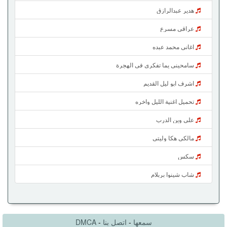
هدير عبدالرازق
عراقي مسرع
اغاني محمد عبده
سامحيني يما تفكري في الهجرة
اشرف ابو ليل القديم
تحميل اغنية الليل واخره
على وين الدرب
مالكي هكا وليتي
سكس
شاب شينوا بربلام
سمعها
-
اتصل بنا
-
DMCA