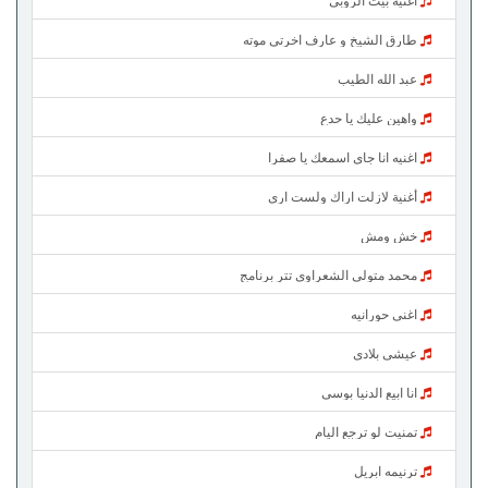
طارق الشيخ و عارف اخرتي موته
عبد الله الطيب
واهين عليك يا حدع
اغنيه انا جاي اسمعك يا صفرا
أغنية لازلت اراك ولست ارى
خش ومش
محمد متولي الشعراوى تتر برنامج
اغني حورانيه
عيشي بلادي
انا ابيع الدنيا بوسي
تمنيت لو ترجع اليام
ترنيمه ابريل