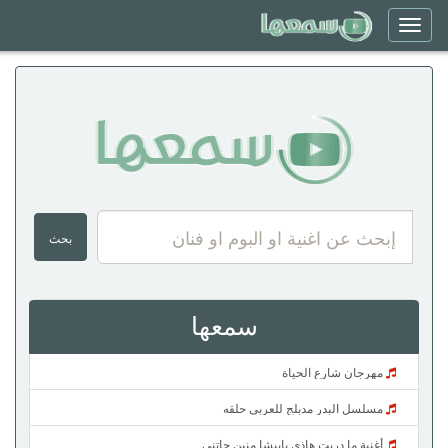
Toggle
navigation
سمعها
مهرجان شارع الحياة
مسلسل البدر مدبلج للعربي حلقه
أغنية ما دريت هاذي بابيشا منين جاتني